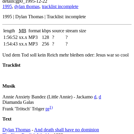
details:gp0_1995-12-22
1995
,
dylan thomas
,
tracklist incomplete
1995 | Dylan Thomas | Tracklist: incomplete
length
MB
format
kbps
source
stream size
1:56:52
xx.x
MP3
128
?
?
1:54:43
xx.x
MP3
256
?
?
Und dem Tod soll kein Reich mehr bleiben oder: Jesus war so cool
Tracklist
Musik
Annie Anxiety Bandez (Little Annie) - Jackamo
d
,
d
Diamanda Galas
1)
Frank 'Trötsch' Tröger
pr
Text
Dylan Thomas
-
And death shall have no dominion