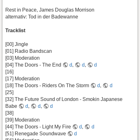
Rest in Peace, James Douglas Morrison
alternativ: Tod in der Badewanne
Tracklist
[00] Jingle
[01] Radio Bandscan
[03] Moderation
[04] The Doors - The End
d
,
d
,
d
[16]
[17] Moderation
[18] The Doors - Riders On The Storm
d
,
d
[25]
[32] The Future Sound of London - Smokin Japanese
Babe
d
,
d
,
d
[38]
[39] Moderation
[44] The Doors - Light My Fire
d
,
d
[51] Renegade Soundwave
d