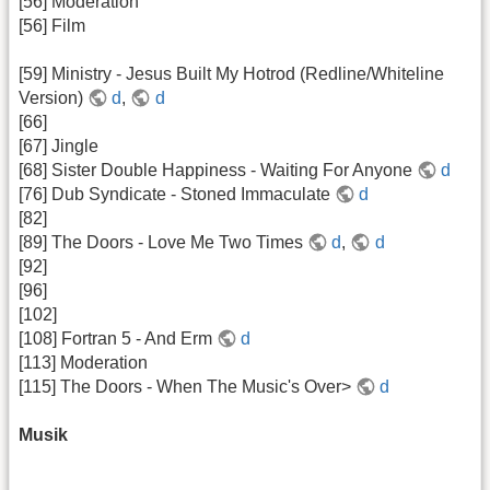
[56] Moderation
[56] Film
[59] Ministry - Jesus Built My Hotrod (Redline/Whiteline
Version)
d
,
d
[66]
[67] Jingle
[68] Sister Double Happiness - Waiting For Anyone
d
[76] Dub Syndicate - Stoned Immaculate
d
[82]
[89] The Doors - Love Me Two Times
d
,
d
[92]
[96]
[102]
[108] Fortran 5 - And Erm
d
[113] Moderation
[115] The Doors - When The Music's Over>
d
Musik