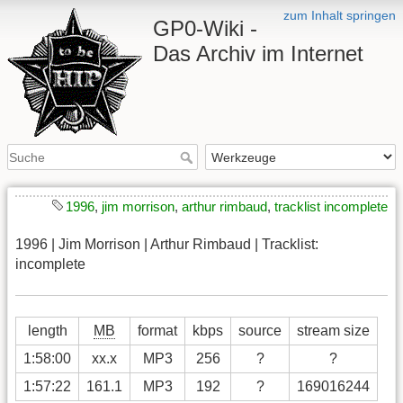
zum Inhalt springen
GP0-Wiki -
Das Archiv im Internet
1996
,
jim morrison
,
arthur rimbaud
,
tracklist incomplete
1996 | Jim Morrison | Arthur Rimbaud | Tracklist:
incomplete
length
MB
format
kbps
source
stream size
1:58:00
xx.x
MP3
256
?
?
1:57:22
161.1
MP3
192
?
169016244