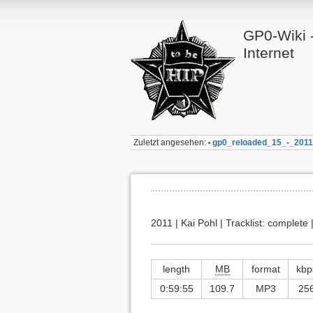
GP0-Wiki -
Internet
Zuletzt angesehen:
gp0_reloaded_15_-_2011
•
2011 | Kai Pohl | Tracklist: complete
length
MB
format
kbp
0:59:55
109.7
MP3
25