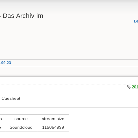
 Das Archiv im
Le
-09-23
20
 | Cuesheet
s
source
stream size
6
Soundcloud
115064999