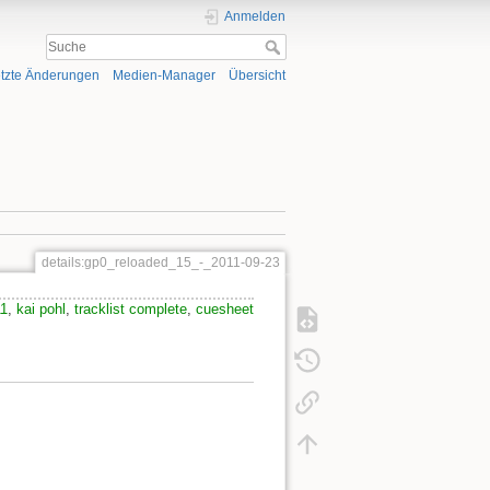
Anmelden
tzte Änderungen
Medien-Manager
Übersicht
details:gp0_reloaded_15_-_2011-09-23
11
,
kai pohl
,
tracklist complete
,
cuesheet