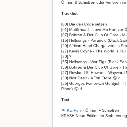
Öffnen & Schießen oder Verloren i
Tracklist
[00] Die den Code setzen
[01] Motörhead - Love Me Forever
[07] Bohren & Der Club Of Gore - Mi
[15] Hellsongs - Paranoid (Black Sa
[20] African Head Charge versus Pr
[27] Kevin Coyne - The World Is Ful
[30] ?
[35] Hellsongs - War Pigs (Black Sa
[39] Bohren & Der Club Of Gore - Th
[47] Rowland S. Howard - Wayward
[50] Noir Désir - A Ton Etoile
d
[55] Georges Ivanovitch Gurdjieff, 
Piano)
d
Text
Kai Pohl
- Öffnen + Schießen
KRASH Neue Edition im Stahl-Verlag