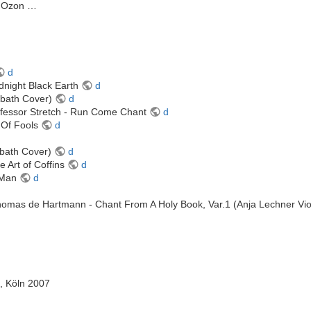
m Ozon …
d
dnight Black Earth
d
bbath Cover)
d
ofessor Stretch - Run Come Chant
d
l Of Fools
d
bbath Cover)
d
e Art of Coffins
d
 Man
d
Thomas de Hartmann - Chant From A Holy Book, Var.1 (Anja Lechner Viol
, Köln 2007