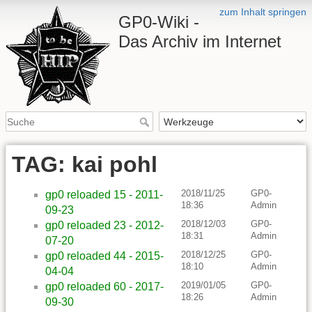
zum Inhalt springen
GP0-Wiki -
Das Archiv im Internet
TAG: kai pohl
2018/11/25
GP0-
gp0 reloaded 15 - 2011-
18:36
Admin
09-23
2018/12/03
GP0-
gp0 reloaded 23 - 2012-
18:31
Admin
07-20
2018/12/25
GP0-
gp0 reloaded 44 - 2015-
18:10
Admin
04-04
2019/01/05
GP0-
gp0 reloaded 60 - 2017-
18:26
Admin
09-30